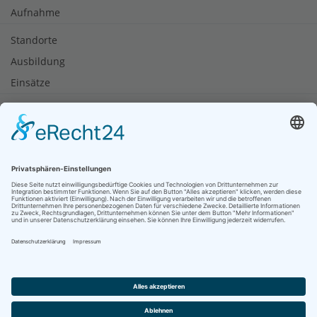
Aufnahme
Standorte
Ausbildung
Einsätze
Notruf
Brandschutztipps
Rauchmelder retten Leben
Soziale Netzwerke
© 2026 Feuerwehren Stadt Heringen (Werra) gesponsort von
dd-media.de