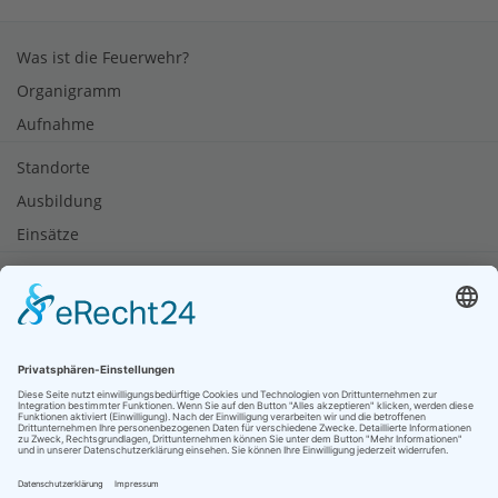
Was ist die Feuerwehr?
Organigramm
Aufnahme
Standorte
Ausbildung
Einsätze
Notruf
Brandschutztipps
Rauchmelder retten Leben
Soziale Netzwerke