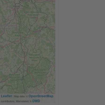
Leaflet
OpenStreetMap
| Map data: ©
DWD
contributors, Warndaten: ©