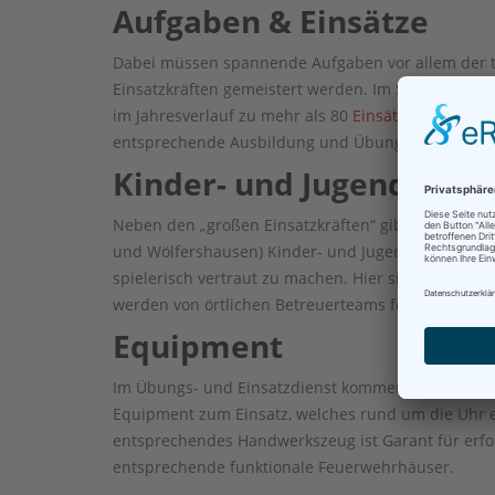
Aufgaben & Einsätze
Dabei müssen spannende Aufgaben vor allem der 
Einsatzkräften gemeistert werden. Im Schnitt werd
im Jahresverlauf zu mehr als 80
Einsätzen
alarmier
entsprechende Ausbildung und Übung erforderlich
Kinder- und Jugendfeue
Neben den „großen Einsatzkräften“ gibt es in der 
und Wölfershausen) Kinder- und Jugendfeuerwehre
spielerisch vertraut zu machen. Hier sind 26 Kinde
werden von örtlichen Betreuerteams feuerwehrtech
Equipment
Im Übungs- und Einsatzdienst kommen unterschie
Equipment zum Einsatz, welches rund um die Uhr e
entsprechendes Handwerkszeug ist Garant für erfo
entsprechende funktionale Feuerwehrhäuser.