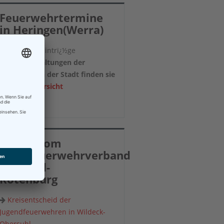
Feuerwehrtermine
in Heringen(Werra)
leider keine Eintrï¿½ge
Alle Veranstaltungen der
Feuerwehren der Stadt finden sie
in der
Übersicht
Neues vom
Kreisfeuerwehrverband
Hersfeld-
Rotenburg
Kreisentscheid der
Jugendfeuerwehren in Wildeck-
Obersuhl