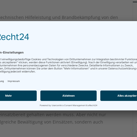
technischen Hilfeleistung und Brandbekämpfung von den
en die Freiwilligen Feuerwehren der Stadt Heringen (Werra)
t, für deren erfolgreiches Gelingen im Vorfeld eine
 sind.
rwehren
Kernstadt und drei Stadtteilen (Kleinensee, Widdershausen
n, um auch die Jüngsten mit der Berufung „Feuerwehr“
r und 33 Jugendliche (Stand 31.12.2022) engagiert und
nisch ausgebildet.
dlichste Feuerwehrfahrzeuge und entsprechendes
insatzbereit gehalten werden muss. Aber nicht nur
lgreiche Bewältigung von Einsätzen, sondern auch