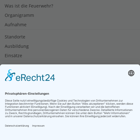
Was ist die Feuerwehr?
Organigramm
Aufnahme
Standorte
Ausbildung
Einsätze
Notruf
Brandschutztipps
Rauchmelder retten Leben
Soziale Netzwerke