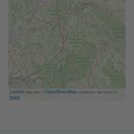
Leaflet
OpenStreetMap
| Map data: ©
contributors, Warndaten: ©
DWD