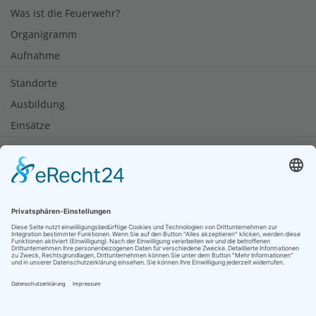
Was ist die Feuerwehr?
Organigramm
Aufnahme
Standorte
Ausbildung
Einsätze
Notruf
Brandschutztipps
Rauchmelder retten Leben
Soziale Netzwerke