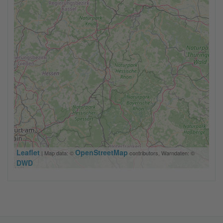
Leaflet
OpenStreetMap
| Map data: ©
contributors, Warndaten: ©
DWD