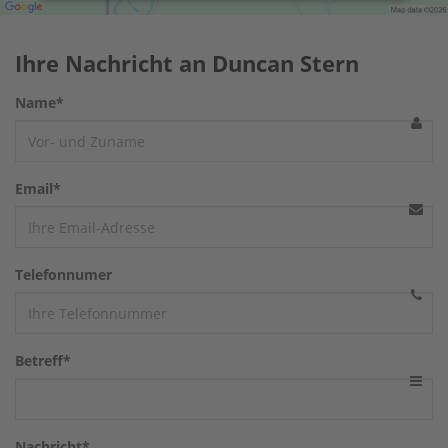
Akzeptieren
powered by
Usercentrics Consent
Ihre Nachricht an Duncan Stern
Management Platform
&
eRecht24
Name*
Email*
Telefonnumer
Betreff*
Nachricht*