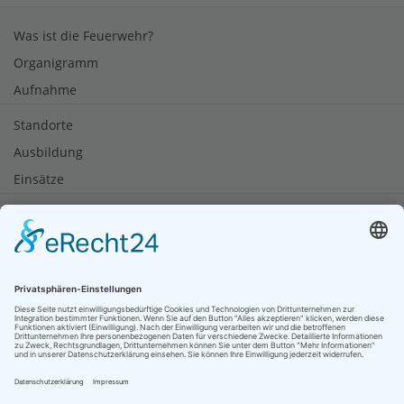
Was ist die Feuerwehr?
Organigramm
Aufnahme
Standorte
Ausbildung
Einsätze
Notruf
Brandschutztipps
Rauchmelder retten Leben
Soziale Netzwerke